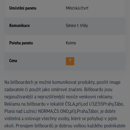
Umístění panelu
Městská čtvrť
Komunikace
Silnice 1. třídy
Poloha panelu
Kolmo
Cena
?
Na billboardech je možné komunikovat produkty, posílit image
zadavatele či použít jako směrové značení. Billboardy jsou
nejpoužívanější a nejrozšířenější nosiče venkovní reklamy.
Reklama na billboardu v lokalitě ČSLA,příj.od I/3,E55Prahy,Tábo,
Planá nad Lužnicí NORMA,ČS ONO,příj.Praha,Tábor, je dobře
viditelná a oslovuje všechny osoby, které se pohybují v jejím
okolí. Pronájem billboardů je dobrou volbou každého podnikatele