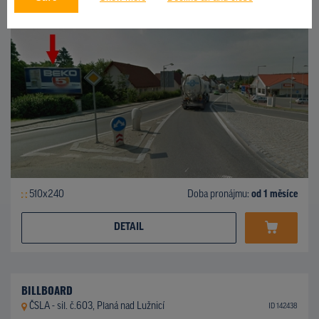
510x240
Doba pronájmu:
od 1 měsíce
DETAIL
BILLBOARD
ČSLA - sil. č.603, Planá nad Lužnicí
ID 142438