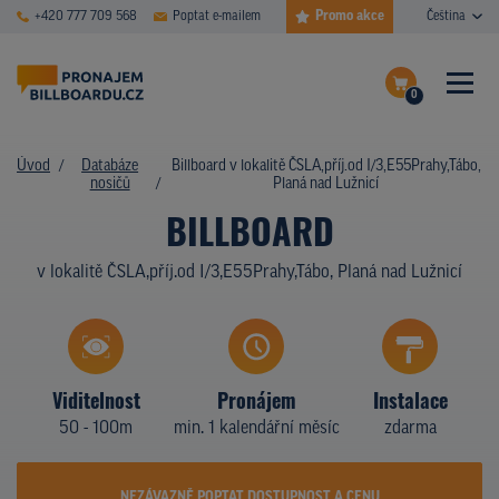
Promo akce
+420 777 709 568
Poptat e-mailem
Čeština
0
ČASTÉ DOTAZY
Dokončit poptávku
Úvod
Databáze
Billboard v lokalitě ČSLA,příj.od I/3,E55Prahy,Tábo,
nosičů
Planá nad Lužnicí
Zobrazit nosiče na mapě
DATABÁZE NOSIČŮ
BILLBOARD
PLOCHY V AKCI
v lokalitě ČSLA,příj.od I/3,E55Prahy,Tábo, Planá nad Lužnicí
CENY
TYPY NOSIČŮ
Viditelnost
Pronájem
Instalace
Z PRAXE
50 - 100m
min. 1 kalendářní měsíc
zdarma
KDO JSME
NEZÁVAZNĚ POPTAT DOSTUPNOST A CENU