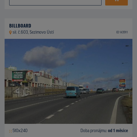
BILLBOARD
sil. č.603, Sezimovo Ústí
ID 143911
510x240
Doba pronájmu:
od 1 měsíce