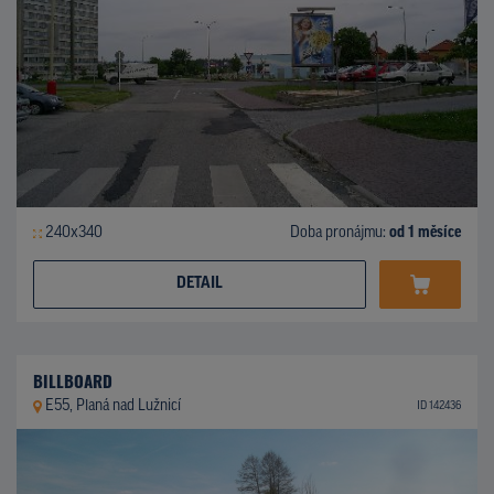
240x340
Doba pronájmu:
od 1 měsíce
DETAIL
BILLBOARD
E55, Planá nad Lužnicí
ID 142436