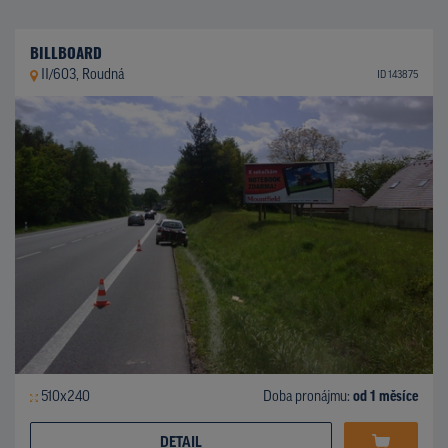
BILLBOARD
II/603, Roudná
ID 143875
510x240
Doba pronájmu:
od 1 měsíce
DETAIL