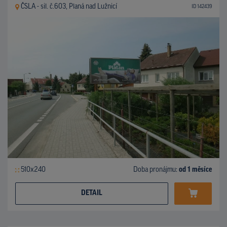
ČSLA - sil. č.603, Planá nad Lužnicí
ID 142439
510x240
Doba pronájmu:
od 1 měsíce
DETAIL