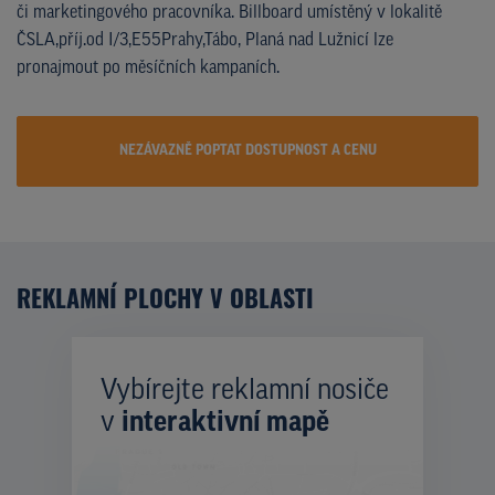
či marketingového pracovníka. Billboard umístěný v lokalitě
ČSLA,příj.od I/3,E55Prahy,Tábo, Planá nad Lužnicí lze
pronajmout po měsíčních kampaních.
NEZÁVAZNĚ POPTAT DOSTUPNOST A CENU
REKLAMNÍ PLOCHY V OBLASTI
Vybírejte reklamní nosiče
v
interaktivní mapě