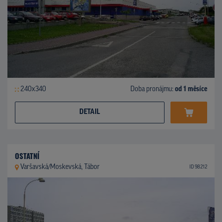
240x340
Doba pronájmu:
od 1 měsíce
DETAIL
OSTATNÍ
Varšavská/Moskevská, Tábor
ID 98212