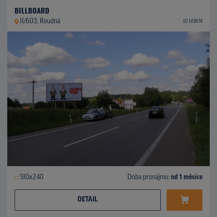
BILLBOARD
II/603, Roudná
ID 143874
510x240
Doba pronájmu:
od 1 měsíce
DETAIL