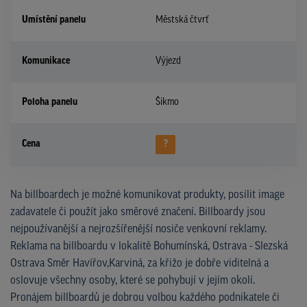
Umístění panelu
Městská čtvrť
Komunikace
Výjezd
Poloha panelu
Šikmo
Cena
?
Na billboardech je možné komunikovat produkty, posílit image
zadavatele či použít jako směrové značení. Billboardy jsou
nejpoužívanější a nejrozšířenější nosiče venkovní reklamy.
Reklama na billboardu v lokalitě Bohumínská, Ostrava - Slezská
Ostrava Směr Havířov,Karviná, za křižo je dobře viditelná a
oslovuje všechny osoby, které se pohybují v jejím okolí.
Pronájem billboardů je dobrou volbou každého podnikatele či