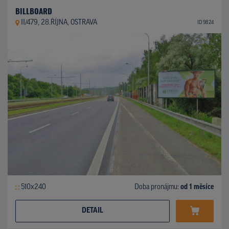
BILLBOARD
II/479, 28.ŘÍJNA, OSTRAVA
ID 9824
510x240
Doba pronájmu:
od 1 měsíce
DETAIL