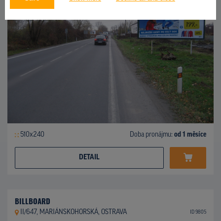
510x240
Doba pronájmu:
od 1 měsíce
DETAIL
BILLBOARD
II/647, MARIÁNSKOHORSKÁ, OSTRAVA
ID 9805