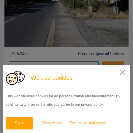
510x240
Doba pronájmu:
od 1 měsíce
DETAIL
We use cookies
BILLBOARD
This website uses cookies for ad personalization and measurement. By
ČESKOBRATRSKÁ, OSTRAVA
ID 9823
continuing to browse the site, you agree to our privacy policy..
Save
Show more
Decline all and close