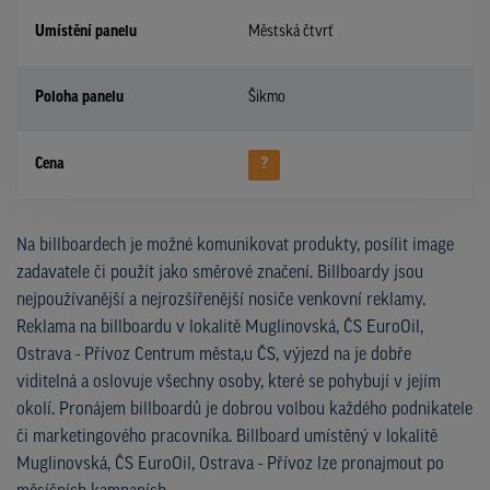
Umístění panelu
Městská čtvrť
Poloha panelu
Šikmo
Cena
?
Na billboardech je možné komunikovat produkty, posílit image
zadavatele či použít jako směrové značení. Billboardy jsou
nejpoužívanější a nejrozšířenější nosiče venkovní reklamy.
Reklama na billboardu v lokalitě Muglinovská, ČS EuroOil,
Ostrava - Přívoz Centrum města,u ČS, výjezd na je dobře
viditelná a oslovuje všechny osoby, které se pohybují v jejím
okolí. Pronájem billboardů je dobrou volbou každého podnikatele
či marketingového pracovníka. Billboard umístěný v lokalitě
Muglinovská, ČS EuroOil, Ostrava - Přívoz lze pronajmout po