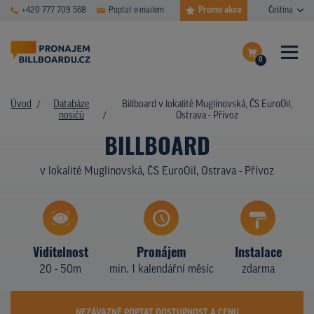
Promo akce
+420 777 709 568
Poptat e-mailem
Čeština
0
ČASTÉ DOTAZY
Dokončit poptávku
Úvod
Databáze
Billboard v lokalitě Muglinovská, ČS EuroOil,
nosičů
Ostrava - Přívoz
Zobrazit nosiče na mapě
DATABÁZE NOSIČŮ
BILLBOARD
PLOCHY V AKCI
v lokalitě Muglinovská, ČS EuroOil, Ostrava - Přívoz
CENY
TYPY NOSIČŮ
Viditelnost
Pronájem
Instalace
Z PRAXE
20 - 50m
min. 1 kalendářní měsíc
zdarma
KDO JSME
NEZÁVAZNĚ POPTAT DOSTUPNOST A CENU