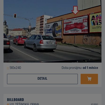
510x240
Doba pronájmu:
od 1 měsíce
DETAIL
BILLBOARD
I/11, TĚŠÍNSKÁ, OPAVA
ID 9742