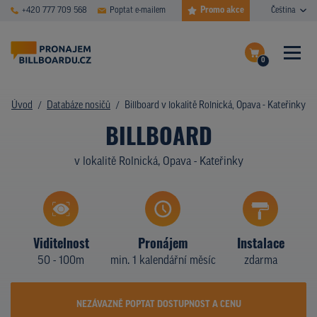
Promo akce
+420 777 709 568
Poptat e-mailem
Čeština
0
ČASTÉ DOTAZY
Dokončit poptávku
Úvod
Databáze nosičů
Billboard v lokalitě Rolnická, Opava - Kateřinky
BILLBOARD
Zobrazit nosiče na mapě
DATABÁZE NOSIČŮ
v lokalitě Rolnická, Opava - Kateřinky
PLOCHY V AKCI
CENY
TYPY NOSIČŮ
Viditelnost
Pronájem
Instalace
50 - 100m
min. 1 kalendářní měsíc
zdarma
Z PRAXE
KDO JSME
NEZÁVAZNĚ POPTAT DOSTUPNOST A CENU