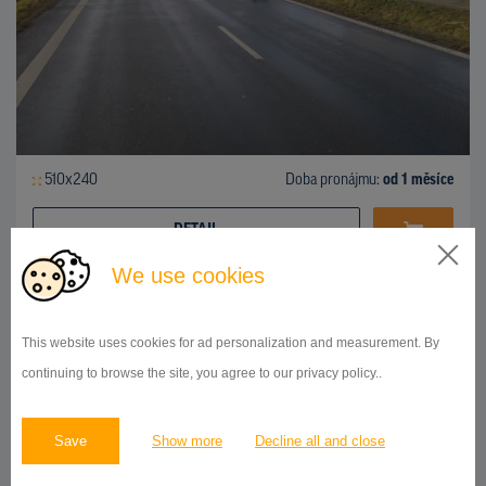
510x240
Doba pronájmu:
od 1 měsíce
DETAIL
We use cookies
BILLBOARD
This website uses cookies for ad personalization and measurement. By
ROLNICKÁ, OPAVA
ID 9719
continuing to browse the site, you agree to our privacy policy..
Save
Show more
Decline all and close