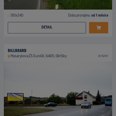
510x240
Doba pronájmu:
od 1 měsíce
DETAIL
BILLBOARD
Masarykova,ČS EuroOil, II/405, Okříšky
ID 152371