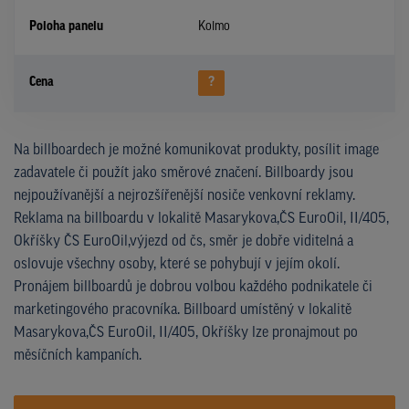
Poloha panelu
Kolmo
Cena
?
Na billboardech je možné komunikovat produkty, posílit image
zadavatele či použít jako směrové značení. Billboardy jsou
nejpoužívanější a nejrozšířenější nosiče venkovní reklamy.
Reklama na billboardu v lokalitě Masarykova,ČS EuroOil, II/405,
Okříšky ČS EuroOil,výjezd od čs, směr je dobře viditelná a
oslovuje všechny osoby, které se pohybují v jejím okolí.
Pronájem billboardů je dobrou volbou každého podnikatele či
marketingového pracovníka. Billboard umístěný v lokalitě
Masarykova,ČS EuroOil, II/405, Okříšky lze pronajmout po
měsíčních kampaních.