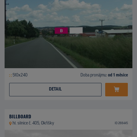
510x240
Doba pronájmu:
od 1 měsíce
DETAIL
BILLBOARD
hl. silnice č. 405, Okříšky
ID 288445