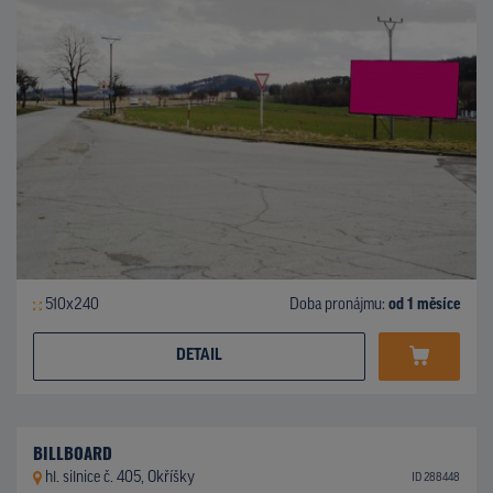
510x240
Doba pronájmu:
od 1 měsíce
DETAIL
BILLBOARD
hl. silnice č. 405, Okříšky
ID 288448