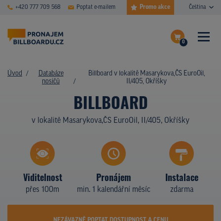
Promo akce
+420 777 709 568
Poptat e-mailem
Čeština
0
ČASTÉ DOTAZY
Dokončit poptávku
Úvod
Databáze
Billboard v lokalitě Masarykova,ČS EuroOil,
nosičů
II/405, Okříšky
Zobrazit nosiče na mapě
DATABÁZE NOSIČŮ
BILLBOARD
PLOCHY V AKCI
v lokalitě Masarykova,ČS EuroOil, II/405, Okříšky
CENY
TYPY NOSIČŮ
Viditelnost
Pronájem
Instalace
Z PRAXE
přes 100m
min. 1 kalendářní měsíc
zdarma
KDO JSME
NEZÁVAZNĚ POPTAT DOSTUPNOST A CENU