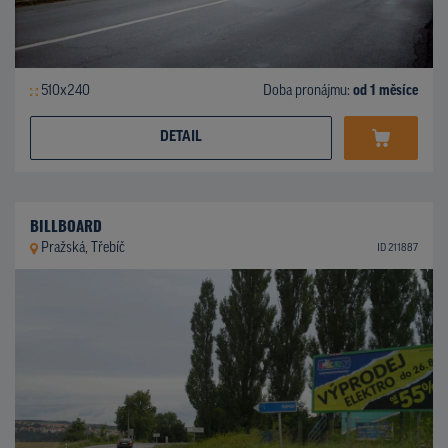
510x240
Doba pronájmu:
od 1 měsíce
DETAIL
BILLBOARD
Pražská, Třebíč
ID 211887