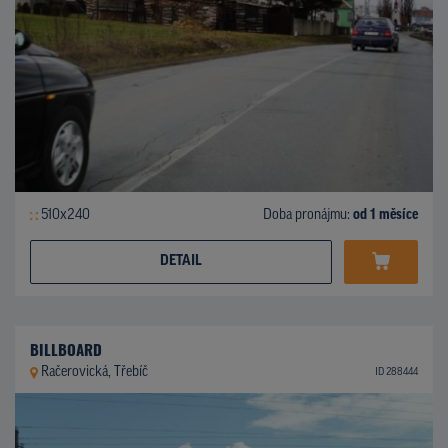
510x240
Doba pronájmu:
od 1 měsíce
DETAIL
BILLBOARD
Račerovická, Třebíč
ID 288444