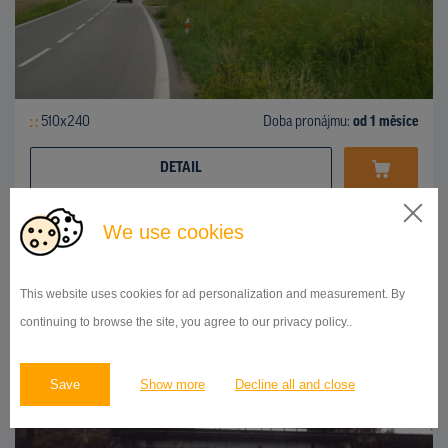
510x240
Doba pronájmu:
od 1 měsíce
DETAIL
We use cookies
MOST
*I/23, Třebíč
ID 216845
This website uses cookies for ad personalization and measurement. By
continuing to browse the site, you agree to our privacy policy..
Save
Show more
Decline all and close