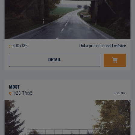
300x125
Doba pronájmu:
od 1 měsíce
DETAIL
MOST
*I/23, Třebíč
ID 216846