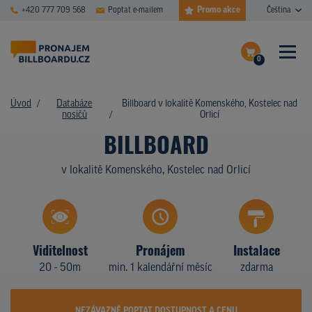
Promo akce
+420 777 709 568
Poptat e-mailem
Čeština
0
ČASTÉ DOTAZY
Dokončit poptávku
Úvod
Databáze
Billboard v lokalitě Komenského, Kostelec nad
nosičů
Orlicí
Zobrazit nosiče na mapě
DATABÁZE NOSIČŮ
BILLBOARD
PLOCHY V AKCI
v lokalitě Komenského, Kostelec nad Orlicí
CENY
TYPY NOSIČŮ
Viditelnost
Pronájem
Instalace
Z PRAXE
20 - 50m
min. 1 kalendářní měsíc
zdarma
KDO JSME
NEZÁVAZNĚ POPTAT DOSTUPNOST A CENU