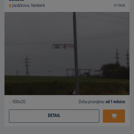
Janáčkova, Vamberk
ID 79026
100x20
Doba pronájmu:
od 1 měsíce
DETAIL