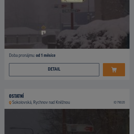
Doba pronájmu:
od 1 měsíce
DETAIL
OSTATNÍ
Sokolovská, Rychnov nad Kněžnou
ID 79020