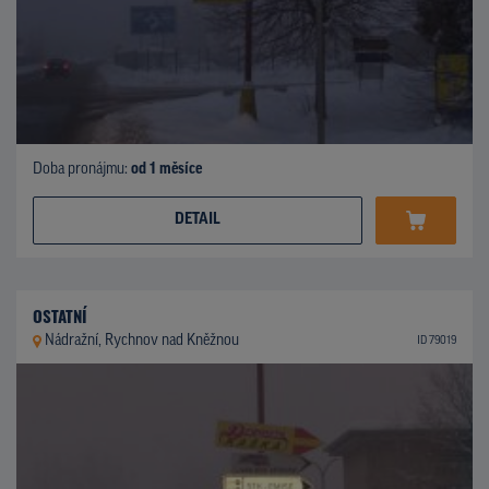
Doba pronájmu:
od 1 měsíce
DETAIL
OSTATNÍ
Nádražní, Rychnov nad Kněžnou
ID 79019