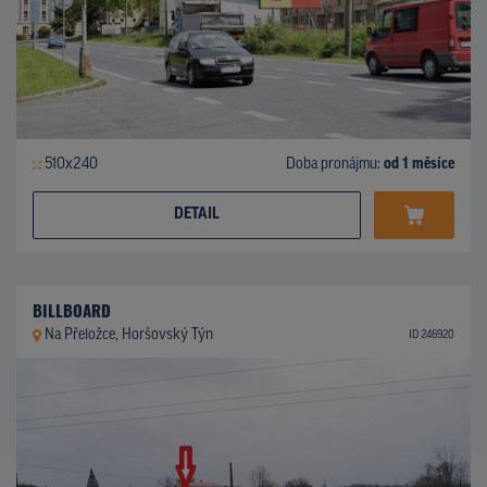
510x240
Doba pronájmu:
od 1 měsíce
DETAIL
BILLBOARD
Na Přeložce, Horšovský Týn
ID 246920