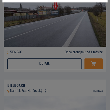
510x240
Doba pronájmu:
od 1 měsíce
DETAIL
BILLBOARD
Na Přeložce, Horšovský Týn
ID 246922