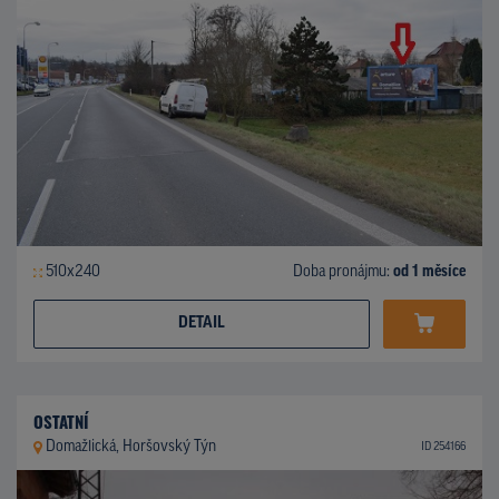
510x240
Doba pronájmu:
od 1 měsíce
DETAIL
OSTATNÍ
Domažlická, Horšovský Týn
ID 254166