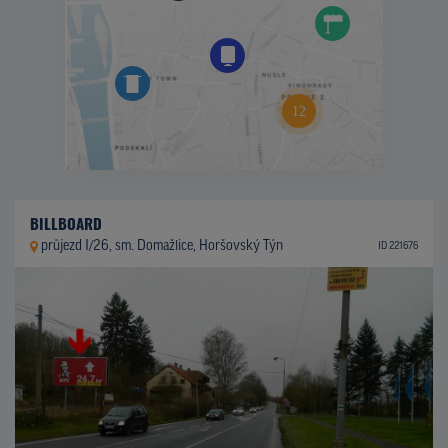
BILLBOARD
průjezd I/26, sm. Domažlice, Horšovský Týn
ID 221676