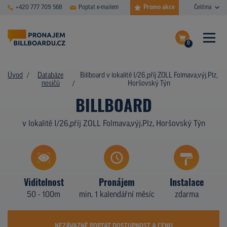
Promo akce
+420 777 709 568
Poptat e-mailem
Čeština
0
ČASTÉ DOTAZY
Dokončit poptávku
Úvod
Databáze
Billboard v lokalitě I/26,příj ZOLL Folmava,výj.Plz,
nosičů
Horšovský Týn
Zobrazit nosiče na mapě
DATABÁZE NOSIČŮ
BILLBOARD
PLOCHY V AKCI
v lokalitě I/26,příj ZOLL Folmava,výj.Plz, Horšovský Týn
CENY
TYPY NOSIČŮ
Viditelnost
Pronájem
Instalace
Z PRAXE
50 - 100m
min. 1 kalendářní měsíc
zdarma
KDO JSME
NEZÁVAZNĚ POPTAT DOSTUPNOST A CENU