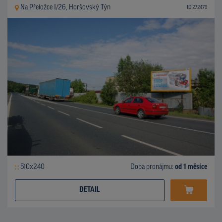
Na Přeložce I/26, Horšovský Týn
ID 272479
510x240
Doba pronájmu:
od 1 měsíce
DETAIL