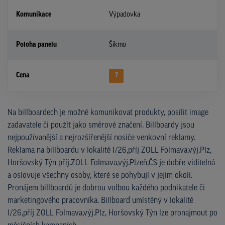
Komunikace
Výpadovka
Poloha panelu
Šikmo
Cena
?
Na billboardech je možné komunikovat produkty, posílit image
zadavatele či použít jako směrové značení. Billboardy jsou
nejpoužívanější a nejrozšířenější nosiče venkovní reklamy.
Reklama na billboardu v lokalitě I/26,příj ZOLL Folmava,výj.Plz,
Horšovský Týn příj.ZOLL Folmava,výj.Plzeň,ČS je dobře viditelná
a oslovuje všechny osoby, které se pohybují v jejím okolí.
Pronájem billboardů je dobrou volbou každého podnikatele či
marketingového pracovníka. Billboard umístěný v lokalitě
I/26,příj ZOLL Folmava,výj.Plz, Horšovský Týn lze pronajmout po