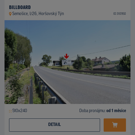
BILLBOARD
Semošice, I/26, Horšovský Týn
ID 310950
510x240
Doba pronájmu:
od 1 měsíce
DETAIL