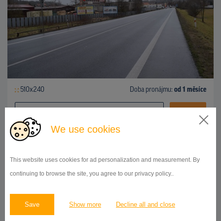
510x240
Doba pronájmu:
od 1 měsíce
DETAIL
We use cookies
BILLBOARD
This website uses cookies for ad personalization and measurement. By
Na Přeložce, Horšovský Týn
ID 246921
continuing to browse the site, you agree to our privacy policy..
Save
Show more
Decline all and close