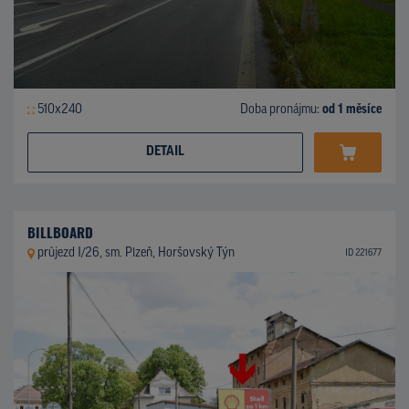
510x240
Doba pronájmu:
od 1 měsíce
DETAIL
BILLBOARD
průjezd I/26, sm. Plzeň, Horšovský Týn
ID 221677