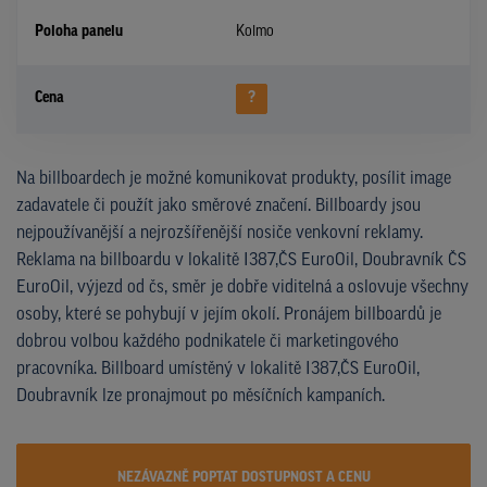
Poloha panelu
Kolmo
Cena
?
Na billboardech je možné komunikovat produkty, posílit image
zadavatele či použít jako směrové značení. Billboardy jsou
nejpoužívanější a nejrozšířenější nosiče venkovní reklamy.
Reklama na billboardu v lokalitě I387,ČS EuroOil, Doubravník ČS
EuroOil, výjezd od čs, směr je dobře viditelná a oslovuje všechny
osoby, které se pohybují v jejím okolí. Pronájem billboardů je
dobrou volbou každého podnikatele či marketingového
pracovníka. Billboard umístěný v lokalitě I387,ČS EuroOil,
Doubravník lze pronajmout po měsíčních kampaních.
NEZÁVAZNĚ POPTAT DOSTUPNOST A CENU