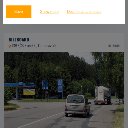
Save
Show more
Decline all and close
BILLBOARD
I387,ČS EuroOil, Doubravník
ID 151819