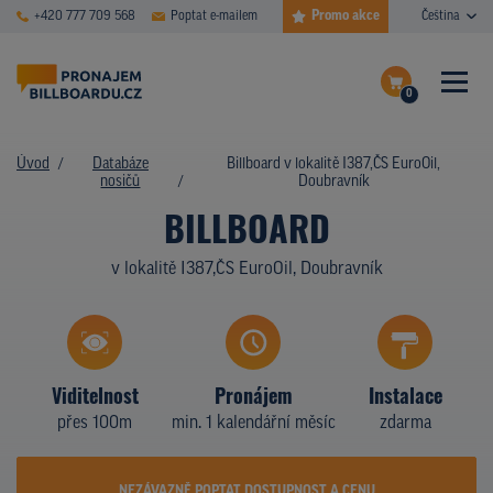
Promo akce
+420 777 709 568
Poptat e-mailem
Čeština
0
ČASTÉ DOTAZY
Dokončit poptávku
Úvod
Databáze
Billboard v lokalitě I387,ČS EuroOil,
nosičů
Doubravník
Zobrazit nosiče na mapě
DATABÁZE NOSIČŮ
BILLBOARD
PLOCHY V AKCI
v lokalitě I387,ČS EuroOil, Doubravník
CENY
TYPY NOSIČŮ
Viditelnost
Pronájem
Instalace
Z PRAXE
přes 100m
min. 1 kalendářní měsíc
zdarma
KDO JSME
NEZÁVAZNĚ POPTAT DOSTUPNOST A CENU