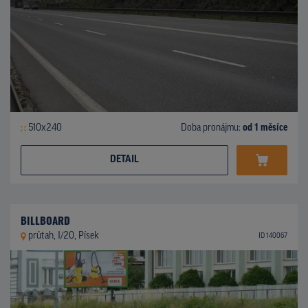
510x240
Doba pronájmu:
od 1 měsíce
DETAIL
BILLBOARD
průtah, I/20, Písek
ID 140067