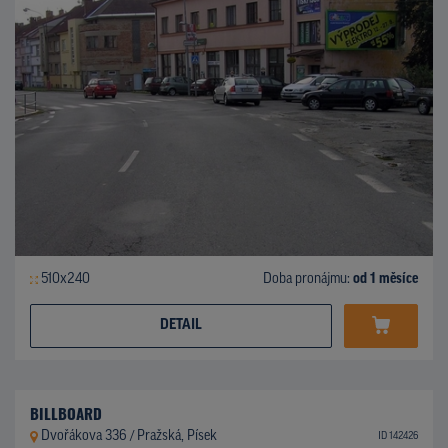
510x240
Doba pronájmu:
od 1 měsíce
DETAIL
BILLBOARD
Dvořákova 336 / Pražská, Písek
ID 142426