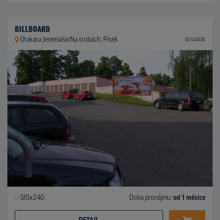
BILLBOARD
Otakara Jeremiáše/Na trubách, Písek
ID 142430
510x240
Doba pronájmu:
od 1 měsíce