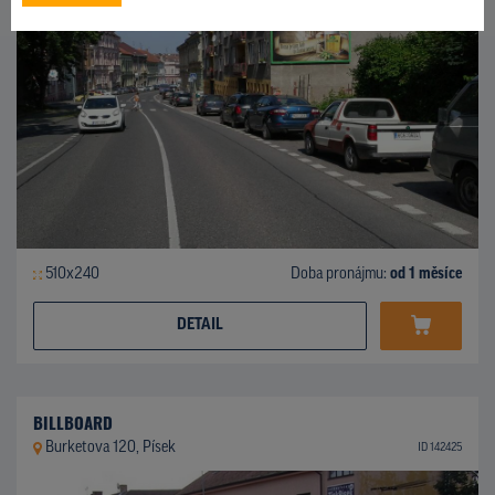
510x240
Doba pronájmu:
od 1 měsíce
DETAIL
BILLBOARD
Burketova 120, Písek
ID 142425