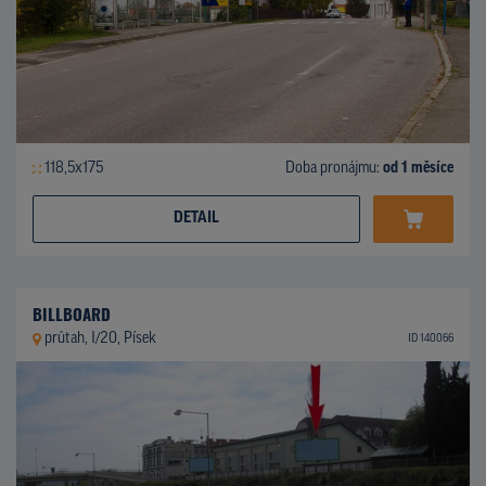
118,5x175
Doba pronájmu:
od 1 měsíce
DETAIL
BILLBOARD
průtah, I/20, Písek
ID 140066