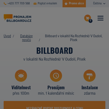
Promo akce
+420 777 709 568
Poptat e-mailem
Čeština
0
ČASTÉ DOTAZY
Dokončit poptávku
Úvod
Databáze
Billboard v lokalitě Na Rozhledně/ V Oudolí,
nosičů
Písek
Zobrazit nosiče na mapě
DATABÁZE NOSIČŮ
BILLBOARD
PLOCHY V AKCI
v lokalitě Na Rozhledně/ V Oudolí, Písek
CENY
TYPY NOSIČŮ
Viditelnost
Pronájem
Instalace
Z PRAXE
přes 100m
min. 1 kalendářní měsíc
zdarma
KDO JSME
NEZÁVAZNĚ POPTAT DOSTUPNOST A CENU