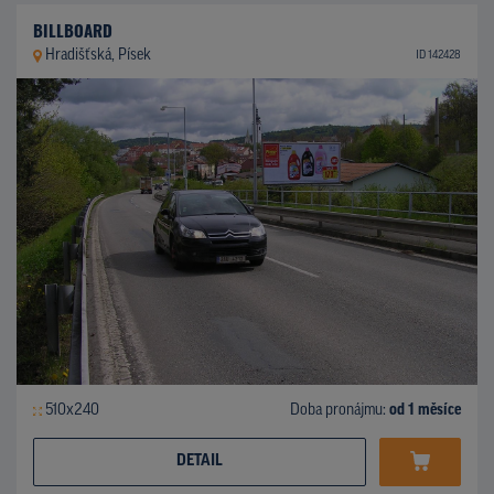
BILLBOARD
Hradišťská, Písek
ID 142428
510x240
Doba pronájmu:
od 1 měsíce
DETAIL