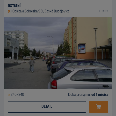
OSTATNÍ
J.Opletala,Sokolská 951, České Budějovice
ID 98166
240x340
Doba pronájmu:
od 1 měsíce
DETAIL