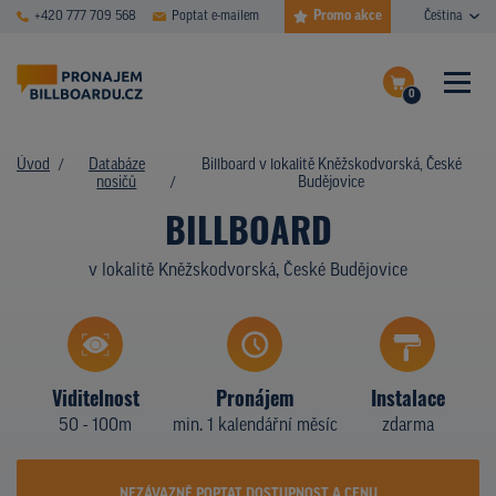
Promo akce
+420 777 709 568
Poptat e-mailem
Čeština
0
ČASTÉ DOTAZY
Dokončit poptávku
Úvod
Databáze
Billboard v lokalitě Kněžskodvorská, České
nosičů
Budějovice
Zobrazit nosiče na mapě
DATABÁZE NOSIČŮ
BILLBOARD
PLOCHY V AKCI
v lokalitě Kněžskodvorská, České Budějovice
CENY
TYPY NOSIČŮ
Viditelnost
Pronájem
Instalace
Z PRAXE
50 - 100m
min. 1 kalendářní měsíc
zdarma
KDO JSME
NEZÁVAZNĚ POPTAT DOSTUPNOST A CENU