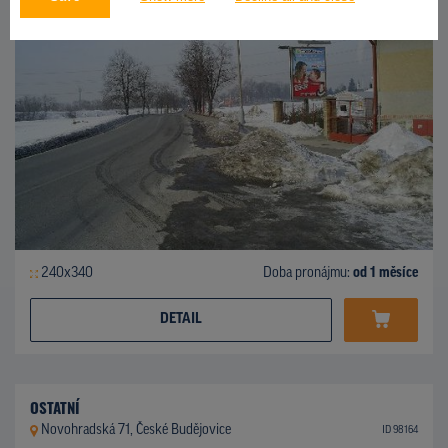
240x340
Doba pronájmu:
od 1 měsíce
DETAIL
OSTATNÍ
Novohradská 71, České Budějovice
ID 98164