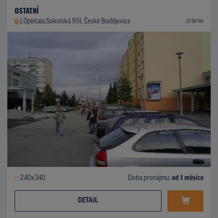
OSTATNÍ
J.Opletala,Sokolská 951, České Budějovice
ID 98166
240x340
Doba pronájmu:
od 1 měsíce
DETAIL