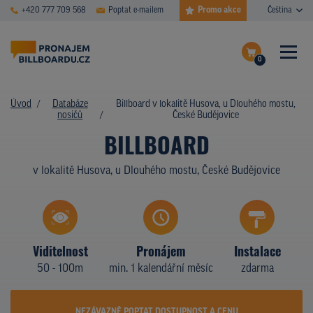
Promo akce
+420 777 709 568
Poptat e-mailem
Čeština
0
ČASTÉ DOTAZY
Dokončit poptávku
Úvod
Databáze
Billboard v lokalitě Husova, u Dlouhého mostu,
nosičů
České Budějovice
Zobrazit nosiče na mapě
DATABÁZE NOSIČŮ
BILLBOARD
PLOCHY V AKCI
v lokalitě Husova, u Dlouhého mostu, České Budějovice
CENY
TYPY NOSIČŮ
Viditelnost
Pronájem
Instalace
Z PRAXE
50 - 100m
min. 1 kalendářní měsíc
zdarma
KDO JSME
NEZÁVAZNĚ POPTAT DOSTUPNOST A CENU