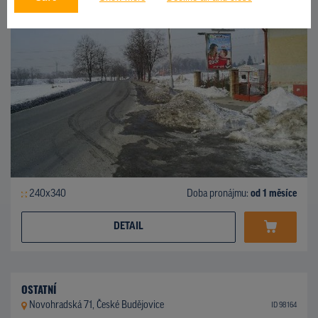
240x340
Doba pronájmu:
od 1 měsíce
DETAIL
OSTATNÍ
Novohradská 71, České Budějovice
ID 98164