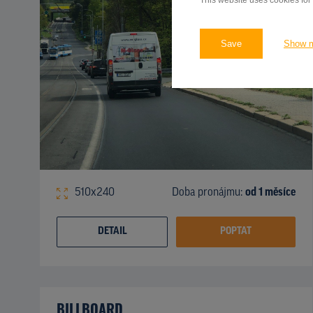
This website uses cookies for
Save
Show 
510x240
Doba pronájmu:
od 1 měsíce
DETAIL
POPTAT
BILLBOARD