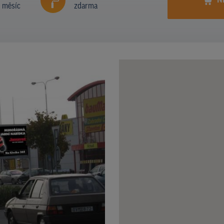
N
í měsíc
zdarma