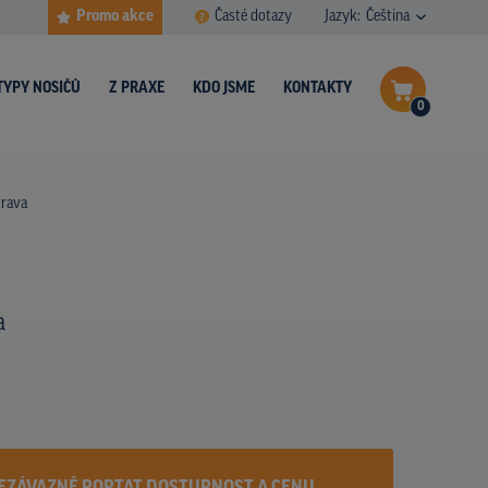
Promo akce
Časté dotazy
Jazyk:
Čeština
TYPY NOSIČŮ
Z PRAXE
KDO JSME
KONTAKTY
0
Dokončit poptávku
trava
Zobrazit nosiče na mapě
a