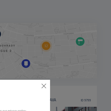
BILLBOARD
SOKOLSKÁ TŘÍDA, OSTRAVA
ID 9799