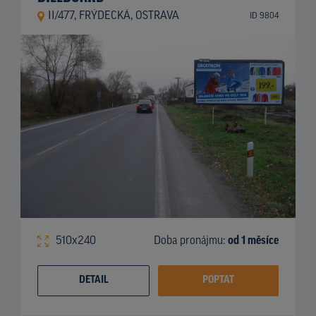
II/477, FRÝDECKÁ, OSTRAVA
ID 9804
510x240
Doba pronájmu:
od 1 měsíce
DETAIL
POPTAT