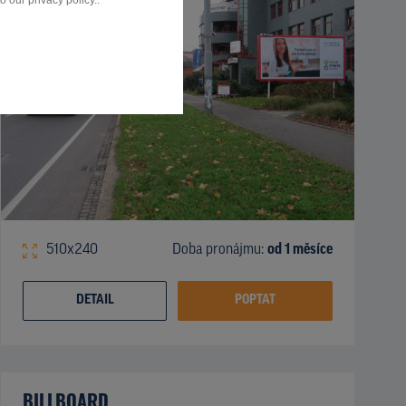
 our privacy policy..
510x240
Doba pronájmu:
od 1 měsíce
DETAIL
POPTAT
BILLBOARD