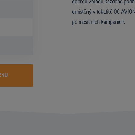
dobrou volbou každého podni
umístěný v lokalitě OC AVION
po měsíčních kampaních.
ENU