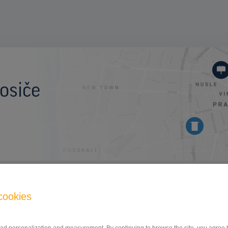
osiče
BILLBOARD
cookies
I/58, PLZEŃSKÁ, OSTRAVA
ID 9776