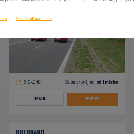
 ad personalization and measurement. By continuing to browse the site, you agree to
more
Decline all and close
510x240
Doba pronájmu:
od 1 měsíce
DETAIL
POPTAT
BILLBOARD