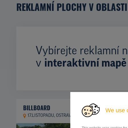
REKLAMNÍ PLOCHY V OBLASTI
Vybírejte reklamní n
v
interaktivní mapě
BILLBOARD
We use 
17.LISTOPADU, OSTRAVA
ID 9695