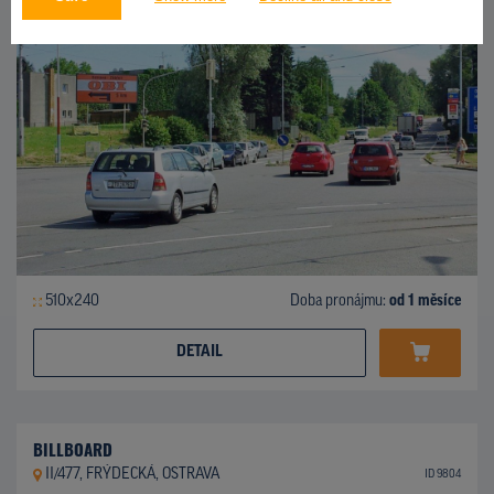
510x240
Doba pronájmu:
od 1 měsíce
DETAIL
BILLBOARD
II/477, FRÝDECKÁ, OSTRAVA
ID 9804