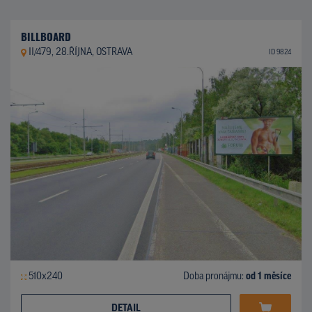
BILLBOARD
II/479, 28.ŘÍJNA, OSTRAVA
ID 9824
510x240
Doba pronájmu:
od 1 měsíce
DETAIL