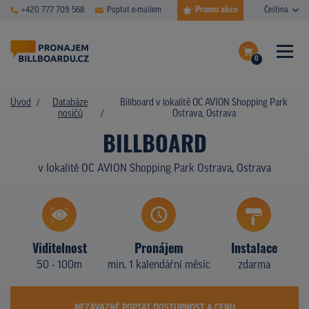
Promo akce
+420 777 709 568
Poptat e-mailem
Čeština
0
ČASTÉ DOTAZY
Dokončit poptávku
Úvod
Databáze
Billboard v lokalitě OC AVION Shopping Park
nosičů
Ostrava, Ostrava
Zobrazit nosiče na mapě
DATABÁZE NOSIČŮ
BILLBOARD
PLOCHY V AKCI
v lokalitě OC AVION Shopping Park Ostrava, Ostrava
CENY
TYPY NOSIČŮ
Viditelnost
Pronájem
Instalace
Z PRAXE
50 - 100m
min. 1 kalendářní měsíc
zdarma
KDO JSME
NEZÁVAZNĚ POPTAT DOSTUPNOST A CENU