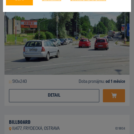
510x240
Doba pronájmu:
od 1 měsíce
DETAIL
BILLBOARD
II/477, FRÝDECKÁ, OSTRAVA
ID 9804