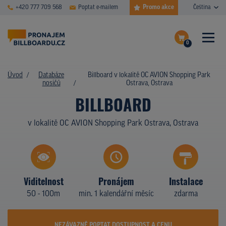
Promo akce
+420 777 709 568
Poptat e-mailem
Čeština
0
ČASTÉ DOTAZY
Dokončit poptávku
Úvod
Databáze
Billboard v lokalitě OC AVION Shopping Park
nosičů
Ostrava, Ostrava
Zobrazit nosiče na mapě
DATABÁZE NOSIČŮ
BILLBOARD
PLOCHY V AKCI
v lokalitě OC AVION Shopping Park Ostrava, Ostrava
CENY
TYPY NOSIČŮ
Viditelnost
Pronájem
Instalace
Z PRAXE
50 - 100m
min. 1 kalendářní měsíc
zdarma
KDO JSME
NEZÁVAZNĚ POPTAT DOSTUPNOST A CENU