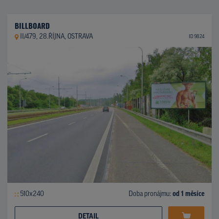
BILLBOARD
II/479, 28.ŘÍJNA, OSTRAVA
ID 9824
510x240
Doba pronájmu:
od 1 měsíce
DETAIL