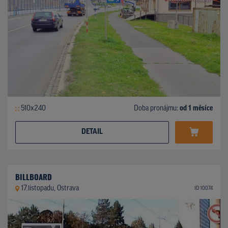
510x240
Doba pronájmu:
od 1 měsíce
DETAIL
BILLBOARD
17.listopadu, Ostrava
ID 10074