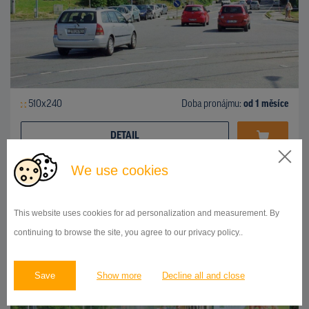
510x240
Doba pronájmu:
od 1 měsíce
DETAIL
We use cookies
BILLBOARD
II/479, 28.ŘÍJNA, OSTRAVA
This website uses cookies for ad personalization and measurement. By
ID 9824
continuing to browse the site, you agree to our privacy policy..
Save
Show more
Decline all and close