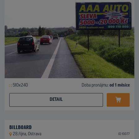
510x240
Doba pronájmu:
od 1 měsíce
DETAIL
BILLBOARD
28.října, Ostrava
ID 10077