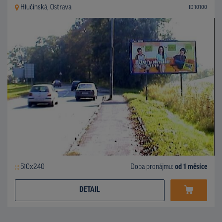
Hlučínská, Ostrava
ID 10100
510x240
Doba pronájmu:
od 1 měsíce
DETAIL