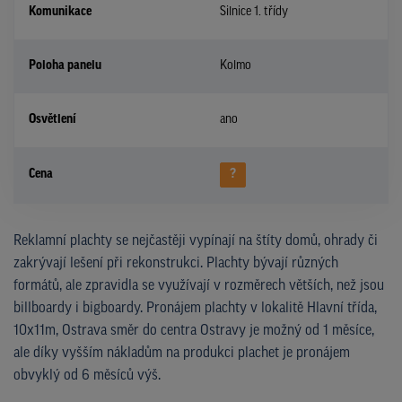
Komunikace
Silnice 1. třídy
Poloha panelu
Kolmo
Osvětlení
ano
Cena
?
Reklamní plachty se nejčastěji vypínají na štíty domů, ohrady či
zakrývají lešení při rekonstrukci. Plachty bývají různých
formátů, ale zpravidla se využívají v rozměrech větších, než jsou
billboardy i bigboardy. Pronájem plachty v lokalitě Hlavní třída,
10x11m, Ostrava směr do centra Ostravy je možný od 1 měsíce,
ale díky vyšším nákladům na produkci plachet je pronájem
obvyklý od 6 měsíců výš.