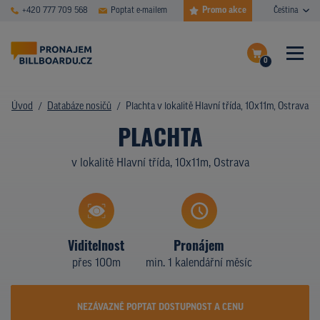
Promo akce
+420 777 709 568
Poptat e-mailem
Čeština
0
ČASTÉ DOTAZY
Dokončit poptávku
Úvod
Databáze nosičů
Plachta v lokalitě Hlavní třída, 10x11m, Ostrava
PLACHTA
Zobrazit nosiče na mapě
DATABÁZE NOSIČŮ
v lokalitě Hlavní třída, 10x11m, Ostrava
PLOCHY V AKCI
CENY
TYPY NOSIČŮ
Viditelnost
Pronájem
přes 100m
min. 1 kalendářní měsíc
Z PRAXE
KDO JSME
NEZÁVAZNĚ POPTAT DOSTUPNOST A CENU