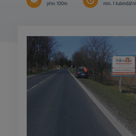
přes 100m
min. 1 kalendářn