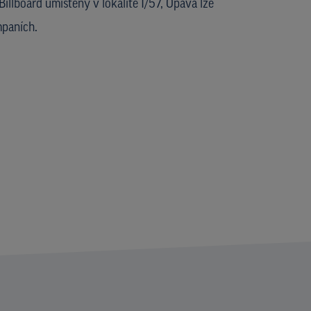
llboard umístěný v lokalitě I/57, Opava lze
paních.