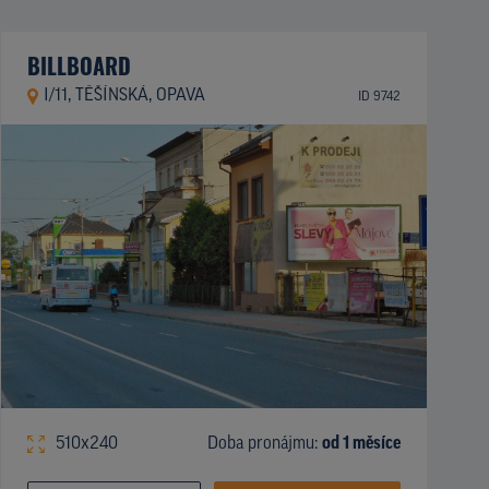
BILLBOARD
I/11, TĚŠÍNSKÁ, OPAVA
ID 9742
510x240
Doba pronájmu:
od 1 měsíce