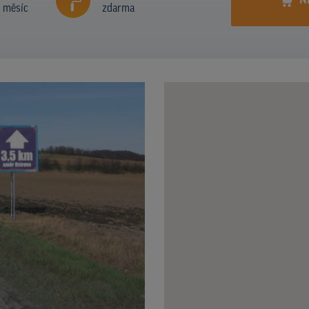
N
í měsíc
zdarma