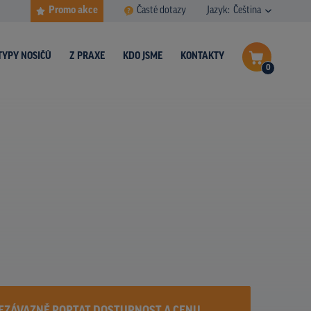
Promo akce
Časté dotazy
Jazyk:
Čeština
TYPY NOSIČŮ
Z PRAXE
KDO JSME
KONTAKTY
0
Dokončit poptávku
Zobrazit nosiče na mapě