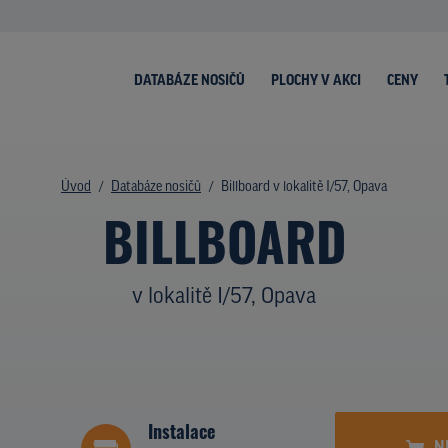
DATABÁZE NOSIČŮ
PLOCHY V AKCI
CENY
Úvod
Databáze nosičů
Billboard v lokalitě I/57, Opava
BILLBOARD
v lokalitě I/57, Opava
Instalace