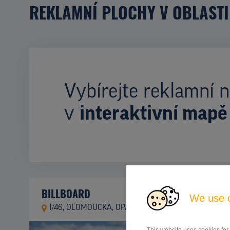
REKLAMNÍ PLOCHY V OBLASTI
Vybírejte reklamní n
v
interaktivní mapě
BILLBOARD
We use 
I/46, OLOMOUCKÁ, OPAVA
ID 9677