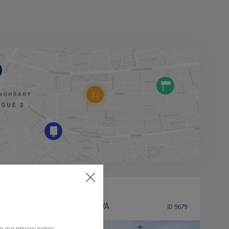
BILLBOARD
I/46, OLOMOUCKÁ, OPAVA
ID 9679