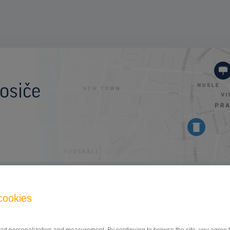
osiče
BILLBOARD
cookies
I/46, OLOMOUCKÁ, OPAVA
ID 9678