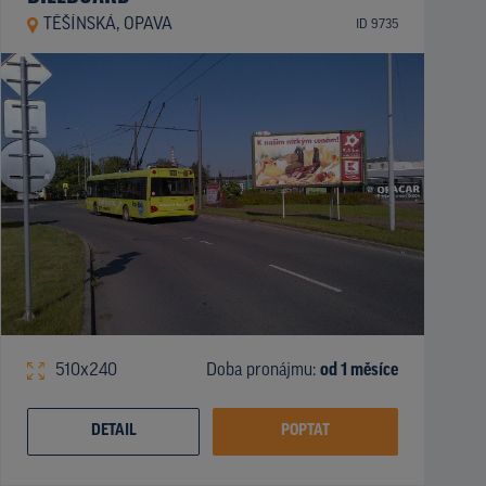
TĚŠÍNSKÁ, OPAVA
ID 9735
510x240
Doba pronájmu:
od 1 měsíce
DETAIL
POPTAT