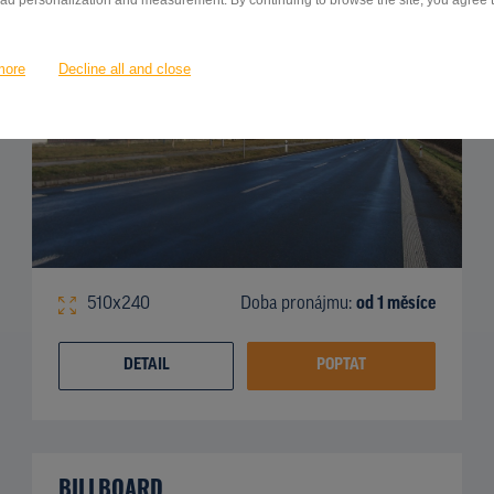
 ad personalization and measurement. By continuing to browse the site, you agree to
more
Decline all and close
510x240
Doba pronájmu:
od 1 měsíce
DETAIL
POPTAT
BILLBOARD