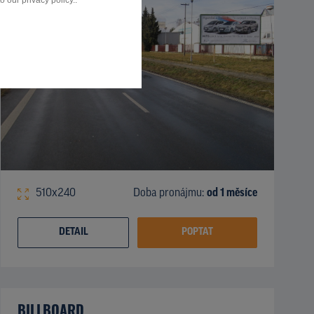
 our privacy policy..
510x240
Doba pronájmu:
od 1 měsíce
DETAIL
POPTAT
BILLBOARD