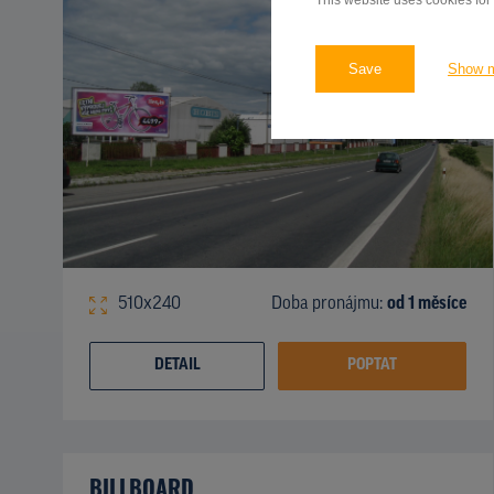
This website uses cookies for
Save
Show 
510x240
Doba pronájmu:
od 1 měsíce
DETAIL
POPTAT
BILLBOARD