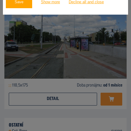
Save
Show more
Decline all and close
118,5x175
Doba pronájmu:
od 1 měsíce
DETAIL
OSTATNÍ