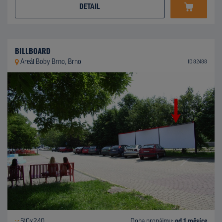
DETAIL
BILLBOARD
Areál Boby Brno, Brno
ID 82488
510x240
Doba pronájmu:
od 1 měsíce