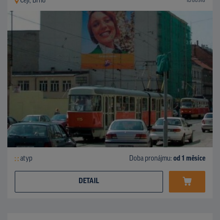
Cejl, Brno
ID 80918
atyp
Doba pronájmu:
od 1 měsíce
DETAIL