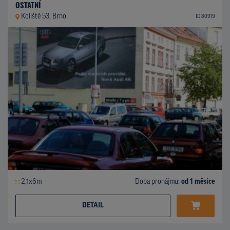
OSTATNÍ
Koliště 53, Brno
ID 80919
2,1x6m
Doba pronájmu:
od 1 měsíce
DETAIL