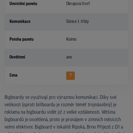
Umístění panelu
Okrajová čtvrť
Komunikace
Silnice 1. třídy
Poloha panelu
Kolmo
Osvětlení
ano
Cena
?
Bigboardy se využívají pro výraznou komunikaci. Díky své
velikosti (oproti billboardu je rozměr téměř trojnásobný) je
reklama na bigboardu vidět již z velké vzdálenosti. Většina
bigboardů je osvětlená, proto je pronájem v zimních měsících
velmi efektivní. Bigboard v lokalitě Řipská, Brno Příjezd z D1 a