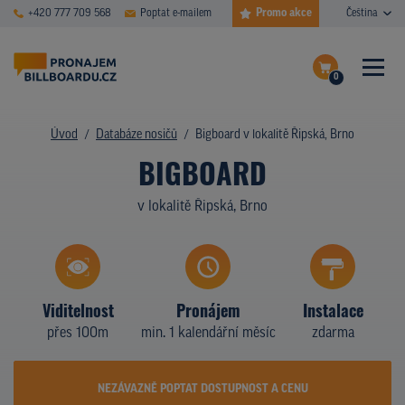
Promo akce
+420 777 709 568
Poptat e-mailem
Čeština
0
ČASTÉ DOTAZY
Dokončit poptávku
Úvod
Databáze nosičů
Bigboard v lokalitě Řipská, Brno
BIGBOARD
Zobrazit nosiče na mapě
DATABÁZE NOSIČŮ
v lokalitě Řipská, Brno
PLOCHY V AKCI
CENY
TYPY NOSIČŮ
Viditelnost
Pronájem
Instalace
přes 100m
min. 1 kalendářní měsíc
zdarma
Z PRAXE
KDO JSME
NEZÁVAZNĚ POPTAT DOSTUPNOST A CENU