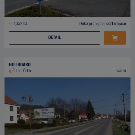
510x240
Doba pronájmu:
od 1 měsíce
DETAIL
BILLBOARD
Čebín, Čebín
ID 141050