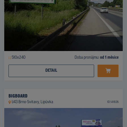
510x240
Doba pronájmu:
od 1 měsíce
DETAIL
BIGBOARD
I/43 Brno-Svitavy, Lipůvka
ID 141826