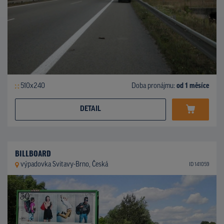
510x240
Doba pronájmu:
od 1 měsíce
DETAIL
BILLBOARD
výpadovka Svitavy-Brno, Česká
ID 141059