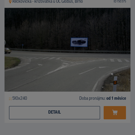
Řečkovická - křižovatka u OC Globus, Brno
ID 150375
510x240
Doba pronájmu:
od 1 měsíce
DETAIL