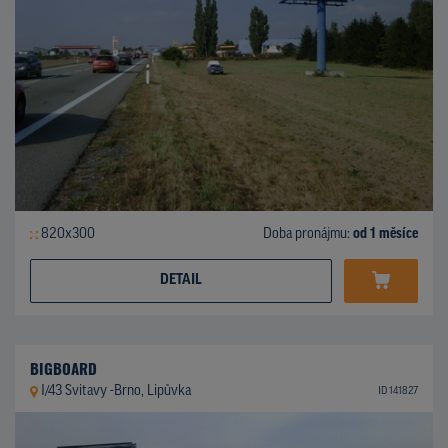
820x300
Doba pronájmu:
od 1 měsíce
DETAIL
BIGBOARD
I/43 Svitavy -Brno, Lipůvka
ID 141827