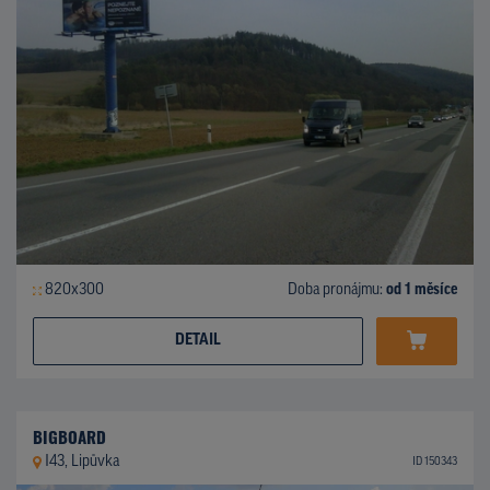
820x300
Doba pronájmu:
od 1 měsíce
DETAIL
BIGBOARD
I43, Lipůvka
ID 150343