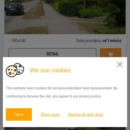
510x240
Doba pronájmu:
od 1 měsíce
DETAIL
We use cookies
BILLBOARD
výpadovka Brno-Svitavy, Česká
ID 141058
This website uses cookies for ad personalization and measurement. By
continuing to browse the site, you agree to our privacy policy..
Save
Show more
Decline all and close