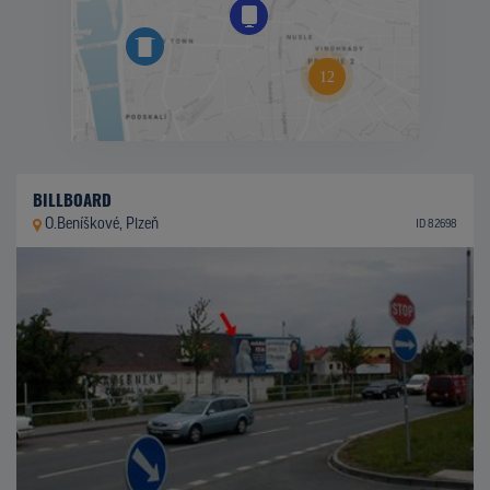
BILLBOARD
O.Beníškové, Plzeň
ID 82698