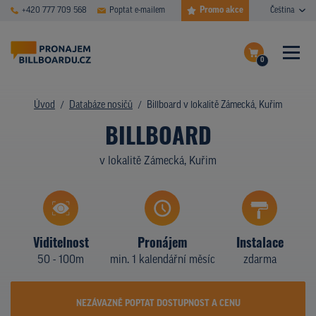
Promo akce
+420 777 709 568
Poptat e-mailem
Čeština
0
ČASTÉ DOTAZY
Dokončit poptávku
Úvod
Databáze nosičů
Billboard v lokalitě Zámecká, Kuřim
BILLBOARD
Zobrazit nosiče na mapě
DATABÁZE NOSIČŮ
v lokalitě Zámecká, Kuřim
PLOCHY V AKCI
CENY
TYPY NOSIČŮ
Viditelnost
Pronájem
Instalace
50 - 100m
min. 1 kalendářní měsíc
zdarma
Z PRAXE
KDO JSME
NEZÁVAZNĚ POPTAT DOSTUPNOST A CENU