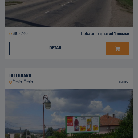
510x240
Doba pronájmu:
od 1 měsíce
DETAIL
BILLBOARD
Čebín, Čebín
ID 141051