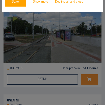
Save
Show more
Decline all and close
118,5x175
Doba pronájmu:
od 1 měsíce
DETAIL
OSTATNÍ