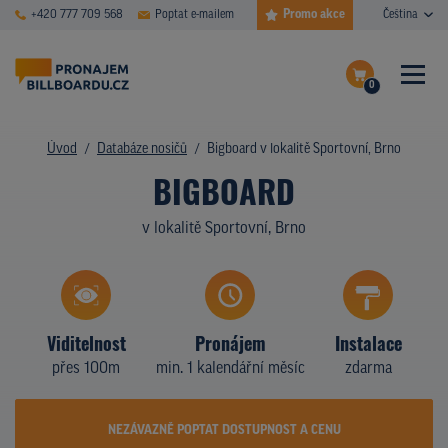
Promo akce
+420 777 709 568
Poptat e-mailem
Čeština
0
ČASTÉ DOTAZY
Dokončit poptávku
Úvod
Databáze nosičů
Bigboard v lokalitě Sportovní, Brno
BIGBOARD
Zobrazit nosiče na mapě
DATABÁZE NOSIČŮ
v lokalitě Sportovní, Brno
PLOCHY V AKCI
CENY
TYPY NOSIČŮ
Viditelnost
Pronájem
Instalace
přes 100m
min. 1 kalendářní měsíc
zdarma
Z PRAXE
KDO JSME
NEZÁVAZNĚ POPTAT DOSTUPNOST A CENU