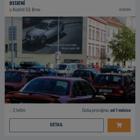
OSTATNÍ
Koliště 53, Brno
ID 80919
2,1x6m
Doba pronájmu:
od 1 měsíce
DETAIL