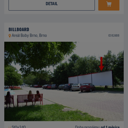
DETAIL
BILLBOARD
Areál Boby Brno, Brno
ID 82488
510x240
Doba pronájmu:
od 1 měsíce