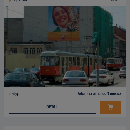
Cejl, Brno
ID 80918
atyp
Doba pronájmu:
od 1 měsíce
DETAIL