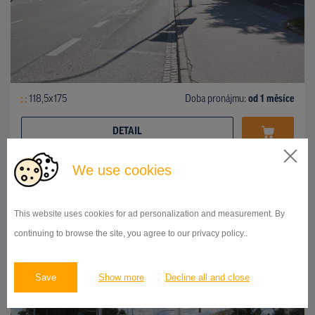
118,5x175
Doba pronájmu:
od 1 měsíce
DETAIL
We use cookies
CLV
Mariánské náměstí X Černovická, Brno - Jih
ID 54583
This website uses cookies for ad personalization and measurement. By
continuing to browse the site, you agree to our privacy policy..
Save
Show more
Decline all and close