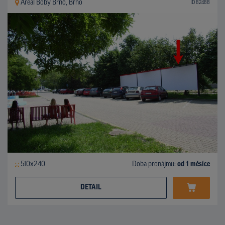
Areál Boby Brno, Brno
ID 82488
510x240
Doba pronájmu:
od 1 měsíce
DETAIL