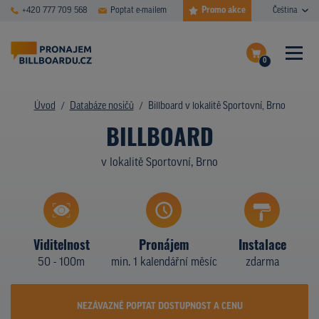
Promo akce
+420 777 709 568
Poptat e-mailem
Čeština
0
ČASTÉ DOTAZY
Dokončit poptávku
Úvod
Databáze nosičů
Billboard v lokalitě Sportovní, Brno
BILLBOARD
Zobrazit nosiče na mapě
DATABÁZE NOSIČŮ
v lokalitě Sportovní, Brno
PLOCHY V AKCI
CENY
TYPY NOSIČŮ
Viditelnost
Pronájem
Instalace
50 - 100m
min. 1 kalendářní měsíc
zdarma
Z PRAXE
KDO JSME
NEZÁVAZNĚ POPTAT DOSTUPNOST A CENU