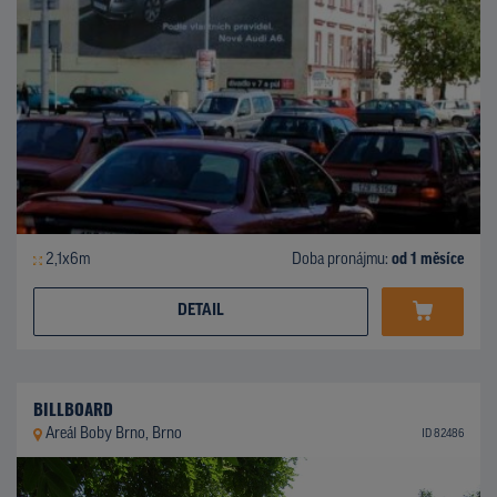
2,1x6m
Doba pronájmu:
od 1 měsíce
DETAIL
BILLBOARD
Areál Boby Brno, Brno
ID 82486