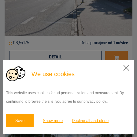
118,5x175
Doba pronájmu:
od 1 měsíce
DETAIL
We use cookies
CLV
Mariánské náměstí X Černovická, Brno - Jih
ID 54583
This website uses cookies for ad personalization and measurement. By
continuing to browse the site, you agree to our privacy policy..
Save
Show more
Decline all and close