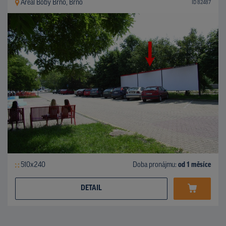
Areál Boby Brno, Brno
ID 82487
510x240
Doba pronájmu:
od 1 měsíce
DETAIL