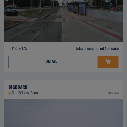
118,5x175
Doba pronájmu:
od 1 měsíce
DETAIL
BIGBOARD
D1, 183 km, Brno
ID 56526