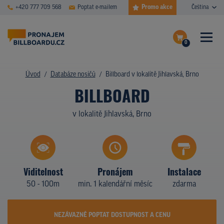
Promo akce
+420 777 709 568
Poptat e-mailem
Čeština
0
ČASTÉ DOTAZY
Dokončit poptávku
Úvod
Databáze nosičů
Billboard v lokalitě Jihlavská, Brno
BILLBOARD
Zobrazit nosiče na mapě
DATABÁZE NOSIČŮ
v lokalitě Jihlavská, Brno
PLOCHY V AKCI
CENY
TYPY NOSIČŮ
Viditelnost
Pronájem
Instalace
50 - 100m
min. 1 kalendářní měsíc
zdarma
Z PRAXE
KDO JSME
NEZÁVAZNĚ POPTAT DOSTUPNOST A CENU