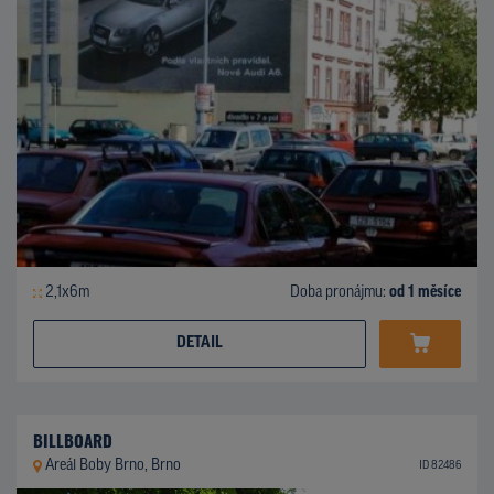
2,1x6m
Doba pronájmu:
od 1 měsíce
DETAIL
BILLBOARD
Areál Boby Brno, Brno
ID 82486