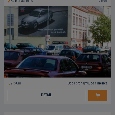
Koliště 53, Brno
ID 80919
2,1x6m
Doba pronájmu:
od 1 měsíce
DETAIL