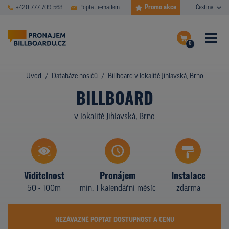
Promo akce
+420 777 709 568
Poptat e-mailem
Čeština
0
ČASTÉ DOTAZY
Dokončit poptávku
Úvod
Databáze nosičů
Billboard v lokalitě Jihlavská, Brno
BILLBOARD
Zobrazit nosiče na mapě
DATABÁZE NOSIČŮ
v lokalitě Jihlavská, Brno
PLOCHY V AKCI
CENY
TYPY NOSIČŮ
Viditelnost
Pronájem
Instalace
50 - 100m
min. 1 kalendářní měsíc
zdarma
Z PRAXE
KDO JSME
NEZÁVAZNĚ POPTAT DOSTUPNOST A CENU