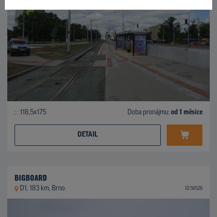
118,5x175
Doba pronájmu:
od 1 měsíce
DETAIL
BIGBOARD
D1, 183 km, Brno
ID 56526