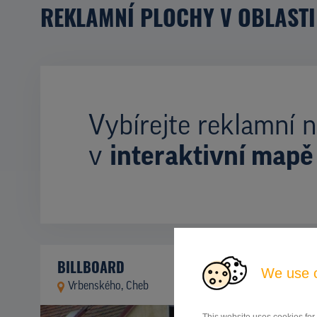
REKLAMNÍ PLOCHY V OBLASTI
Vybírejte reklamní n
v
interaktivní mapě
BILLBOARD
We use 
Vrbenského, Cheb
ID 64819