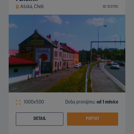
Ašská, Cheb
ID 103790
1000x500
Doba pronájmu:
od 1 měsíce
DETAIL
POPTAT