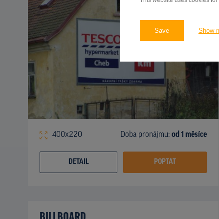
This website uses cookies for
Save
Show 
400x220
Doba pronájmu:
od 1 měsíce
DETAIL
POPTAT
BILLBOARD