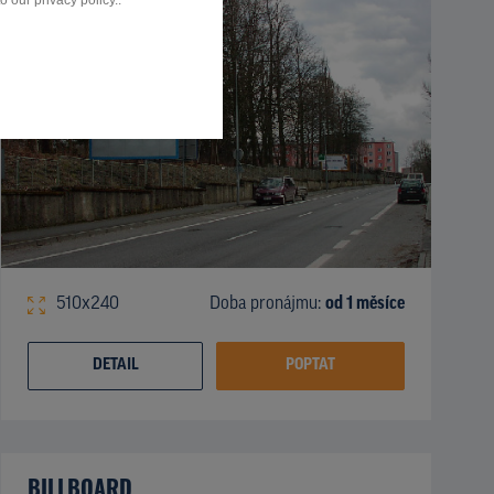
 our privacy policy..
510x240
Doba pronájmu:
od 1 měsíce
DETAIL
POPTAT
BILLBOARD