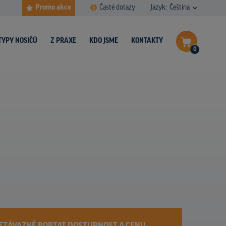
Promo akce
Časté dotazy
Jazyk:
Čeština
TYPY NOSIČŮ
Z PRAXE
KDO JSME
KONTAKTY
0
Dokončit poptávku
Zobrazit nosiče na mapě