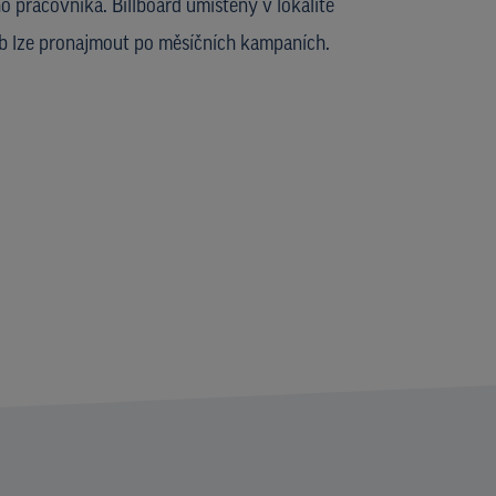
 pracovníka. Billboard umístěný v lokalitě
b lze pronajmout po měsíčních kampaních.