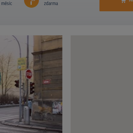
N
í měsíc
zdarma