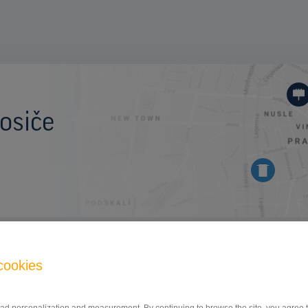
osiče
OSTATNÍ
cookies
17. listopadu, Cheb
ID 78672