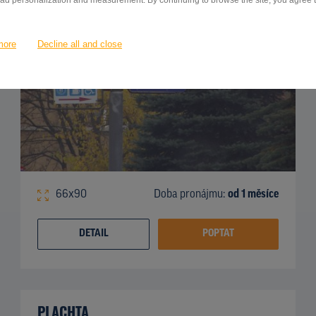
 ad personalization and measurement. By continuing to browse the site, you agree to
more
Decline all and close
66x90
Doba pronájmu:
od 1 měsíce
DETAIL
POPTAT
PLACHTA