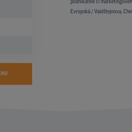
podnikatele či marketingového
Evropská / Valdštejnova, Che
ENU