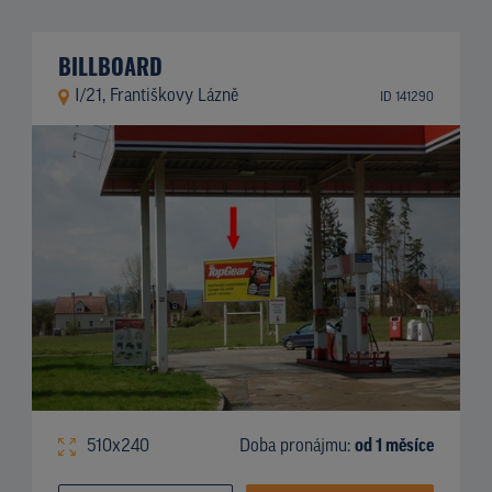
BILLBOARD
I/21, Františkovy Lázně
ID 141290
510x240
Doba pronájmu:
od 1 měsíce