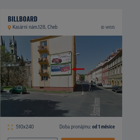
BILLBOARD
Kasární nám.128, Cheb
ID 141515
510x240
Doba pronájmu:
od 1 měsíce