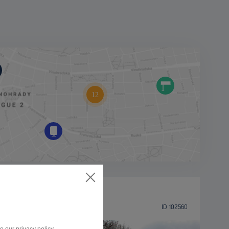
BILLBOARD
17. listopadu, Cheb
ID 102560