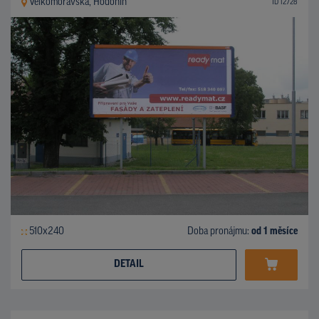
Velkomoravská, Hodonín
ID 12728
510x240
Doba pronájmu:
od 1 měsíce
DETAIL