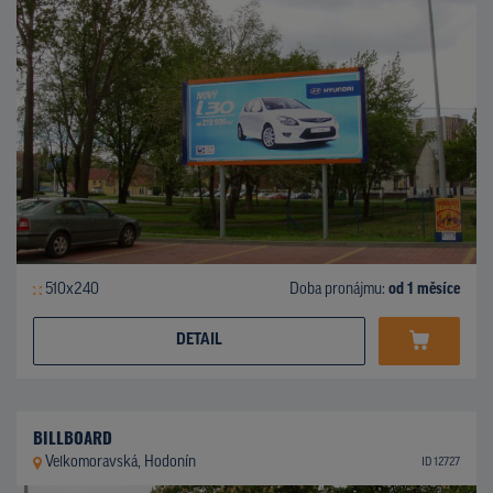
510x240
Doba pronájmu:
od 1 měsíce
DETAIL
BILLBOARD
Velkomoravská, Hodonín
ID 12727