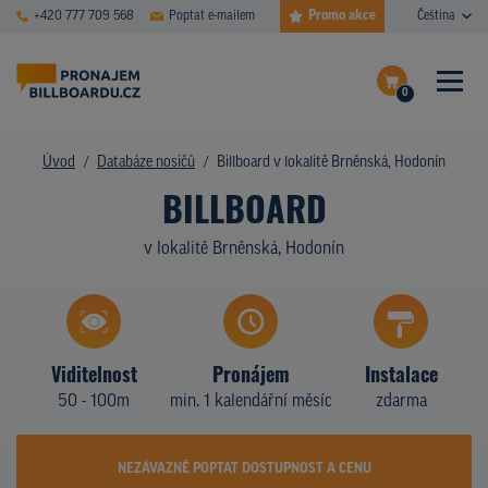
Promo akce
+420 777 709 568
Poptat e-mailem
Čeština
0
ČASTÉ DOTAZY
Dokončit poptávku
Úvod
Databáze nosičů
Billboard v lokalitě Brněnská, Hodonín
BILLBOARD
Zobrazit nosiče na mapě
DATABÁZE NOSIČŮ
v lokalitě Brněnská, Hodonín
PLOCHY V AKCI
CENY
TYPY NOSIČŮ
Viditelnost
Pronájem
Instalace
50 - 100m
min. 1 kalendářní měsíc
zdarma
Z PRAXE
KDO JSME
NEZÁVAZNĚ POPTAT DOSTUPNOST A CENU