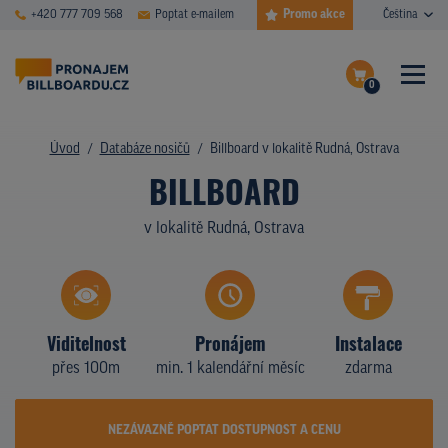
Promo akce
+420 777 709 568
Poptat e-mailem
Čeština
0
ČASTÉ DOTAZY
Dokončit poptávku
Úvod
Databáze nosičů
Billboard v lokalitě Rudná, Ostrava
BILLBOARD
Zobrazit nosiče na mapě
DATABÁZE NOSIČŮ
v lokalitě Rudná, Ostrava
PLOCHY V AKCI
CENY
TYPY NOSIČŮ
Viditelnost
Pronájem
Instalace
přes 100m
min. 1 kalendářní měsíc
zdarma
Z PRAXE
KDO JSME
NEZÁVAZNĚ POPTAT DOSTUPNOST A CENU